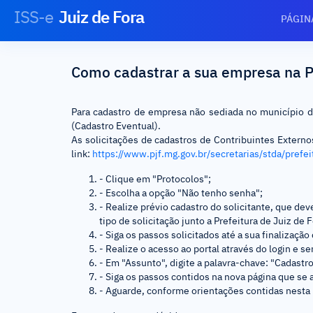
ISS-e
Juiz de Fora
PÁGIN
Como cadastrar a sua empresa na 
Para cadastro de empresa não sediada no município d
(Cadastro Eventual).
As solicitações de cadastros de Contribuintes Externo
link:
https://www.pjf.mg.gov.br/secretarias/stda/prefei
- Clique em "Protocolos";
- Escolha a opção "Não tenho senha";
- Realize prévio cadastro do solicitante, que de
tipo de solicitação junto a Prefeitura de Juiz de
- Siga os passos solicitados até a sua finalizaçã
- Realize o acesso ao portal através do login e se
- Em "Assunto", digite a palavra-chave: "Cadastr
- Siga os passos contidos na nova página que se
- Aguarde, conforme orientações contidas nesta p