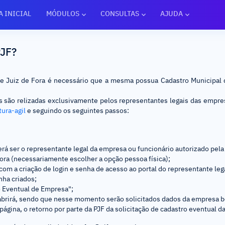
A INICIAL
MÓDULOS
CONSULTAS
AJUDA
PJF?
e Juiz de Fora é necessário que a mesma possua Cadastro Municipal 
s são relizadas exclusivamente pelos representantes legais das empre
tura-agil
e seguindo os seguintes passos:
verá ser o representante legal da empresa ou funcionário autorizado pela
 Fora (necessariamente escolher a opção pessoa física);
o com a criação de login e senha de acesso ao portal do representante le
nha criados;
o Eventual de Empresa";
 abrirá, sendo que nesse momento serão solicitados dados da empresa 
ágina, o retorno por parte da PJF da solicitação de cadastro eventual d