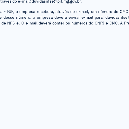
través do e-mail: duvidasnfse@pjf.mg.gov.br.
ora - PJF, a empresa receberá, através de e-mail, um número de CMC
se desse número, a empresa deverá enviar e-mail para: duvidasnfse
ma de NFS-e. O e-mail deverá conter os números do CNPJ e CMC. A Pre