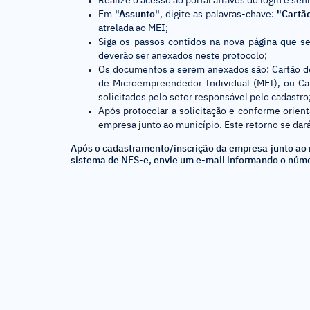
Realize o acesso ao portal através do login e sen
Em
"Assunto"
, digite as palavras-chave:
"Cartão
atrelada ao MEI;
Siga os passos contidos na nova página que 
deverão ser anexados neste protocolo;
Os documentos a serem anexados são: Cartão de 
de Microempreendedor Individual (MEI), ou Ca
solicitados pelo setor responsável pelo cadastro
Após protocolar a solicitação e conforme orient
empresa junto ao município. Este retorno se dar
Após o cadastramento/inscrição da empresa junto ao 
sistema de NFS-e, envie um e-mail informando o núm