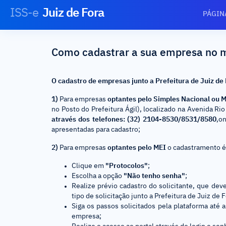
ISS-e
Juiz de Fora
PÁGIN
Como cadastrar a sua empresa no m
O cadastro de empresas junto a Prefeitura de Juiz de
1)
Para empresas
optantes pelo Simples Nacional ou
no Posto do Prefeitura Ágil), localizado na Avenida R
através dos telefones: (32) 2104-8530/8531/8580
,o
apresentadas para cadastro;
2)
Para empresas
optantes pelo MEI
o cadastramento é 
Clique em
"Protocolos"
;
Escolha a opção
"Não tenho senha"
;
Realize prévio cadastro do solicitante, que dev
tipo de solicitação junto a Prefeitura de Juiz de
Siga os passos solicitados pela plataforma até a
empresa;