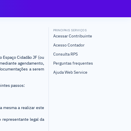
PRINCIPAIS SERVIÇOS
Acessar Contribuinte
Acesso Contador
Consulta RPS
o Espaço Cidadão JF (ou
 - mediante agendamento,
Perguntas frequentes
s documentações a serem
Ajuda Web Service
uintes passos:
la mesma a realizar este
o representante legal da