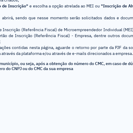
ha criados;
 de Inscrição"
e escolha a opção atrelada ao MEI ou
"Inscrição de Al
se abrirá, sendo que nesse momento serão solicitados dados e docu
Inscrição (Referência Fiscal) de Microempreendedor Individual (MEI),
rtão de Inscrição (Referência Fiscal) - Empresa, dentre outros doc
;
ações contidas nesta página, aguarde o retorno por parte da PJF da so
á através da plataforma e/ou através de e-mails direcionados a empresa.
município, ou seja, após a obtenção do número do CMC, em caso de dú
ero do CNPJ ou do CMC da sua empresa