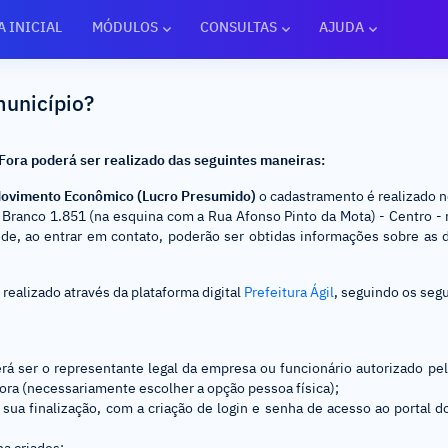
A INICIAL
MÓDULOS
CONSULTAS
AJUDA
unicípio?
 Fora poderá ser realizado das seguintes maneiras:
 Movimento Econômico (Lucro Presumido)
o cadastramento é realizado n
io Branco 1.851 (na esquina com a Rua Afonso Pinto da Mota) - Centro
nde, ao entrar em contato, poderão ser obtidas informações sobre a
realizado através da plataforma digital
Prefeitura Ágil
, seguindo os seg
erá ser o representante legal da empresa ou funcionário autorizado pe
 Fora (necessariamente escolher a opção pessoa física);
 sua finalização, com a criação de login e senha de acesso ao portal d